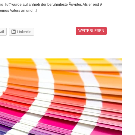
g Tut" wurde auf anhieb der berühmteste Ägypter. Als er erst 9
eines Vaters an und[...]
WEITERLESEN
ail
LinkedIn