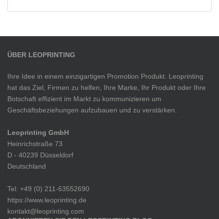
ÜBER LEOPRINTING
Ihre Idee in einem einzigartigen Promotion Produkt. Leoprinting
hat das Ziel, Firmen zu helfen, Ihre Marke, Ihr Produkt oder Ihre
Botschaft effizient im Markt zu kommunizieren um
Geschäftsbeziehungen aufzubauen und zu verstärken.
Leoprinting GmbH
Heinrichstraße 73
D - 40239 Düsseldorf
Deutschland
Tel: +49 (0) 211-63552690
https://www.leoprinting.de
kontakt@leoprinting.com