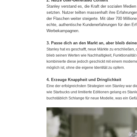
2. Nutze User-Generated Content
Stanley verstand es, die Kraft der sozialen Medien
setzten. Nutzer teilten massenhaft ihre Erfahrunge
der Flaschen weiter steigerte. Mit über 700 Millio
echte, authentische Kundenerfahrungen für den Erfolg
Werbekampagnen.
3. Passe dich an den Markt an, aber bleib deine
Stanley hat es geschafft, neue Märkte zu erschließen,
blieb seinen Werten wie Nachhaltigkeit, Funktionalität
kombinierte diese jedoch geschickt mit einem modern
möglich ist, ohne die eigene Identität zu opfern.
4. Erzeuge Knappheit und Dringlichkeit
Eine der erfolgreichsten Strategien von Stanley war d
wie Starbucks und limitierte Editionen gelang es Sta
buchstäblich Schlange für neue Modelle, was ein Gefüh