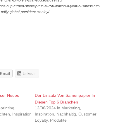
quencher-tumblers-viral-success/699416/
ce-cup-turned-stanley-into-a-750-million-a-year-business.html
reilly-global-president-stanley/
E-mail
LinkedIn
nser Neues
Der Einsatz Von Samenpapier In
Diesen Top 6 Branchen
printing,
12/06/2024 in Marketing,
chten, Inspiration
Inspiration, Nachhaltig, Customer
Loyalty, Produkte