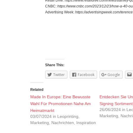
Retail Dive:
https://www.retaildive.com/news/stanley-
CNBC:
https://www.cnbc.com/2023/12/23/how-a-40-oun
Advertising Week:
https://advertisingweek.com/terence-
Share This:
Twitter
Facebook
Google
Related
Made In Europe: Eine Bewusste
Entdecken Sie U
Wahl Für Promotionen Nahe Am
Signing Sortiment
26/06/2024 in Leo
Heimatmarkt
Marketing, Nachri
03/07/2024 in Leoprinting,
Marketing, Nachrichten, Inspiration