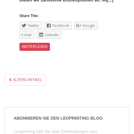
bieten wir zahlreiche Druckoptionen an. Im[...]
Share This:
Twitter
Facebook
Google
E-mail
LinkedIn
WEITERLESEN
ÄLTERE ARTIKEL
ABONNIEREN SIE DEN LEOPRINTING BLOG
Leoprinting hält Sie über Entwicklungen und