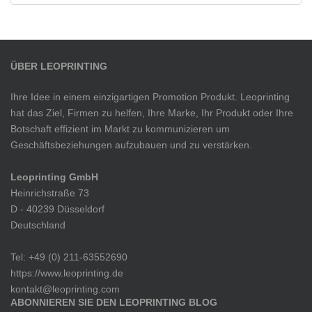
ÜBER LEOPRINTING
Ihre Idee in einem einzigartigen Promotion Produkt. Leoprinting
hat das Ziel, Firmen zu helfen, Ihre Marke, Ihr Produkt oder Ihre
Botschaft effizient im Markt zu kommunizieren um
Geschäftsbeziehungen aufzubauen und zu verstärken.
Leoprinting GmbH
Heinrichstraße 73
D - 40239 Düsseldorf
Deutschland
Tel: +49 (0) 211-63552690
https://www.leoprinting.de
kontakt@leoprinting.com
ABONNIEREN SIE DEN LEOPRINTING BLOG