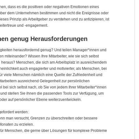
tehen, dass es die positiven oder negativen Emotionen eines
enüber dem Unternehmen bestimmen und nicht die Ereignisse oder
ieses Prinzip als Arbeitgeber zu verstehen und zu antizipieren, ist
rbeitertreue und -engagement.
innen genug Herausforderungen
tigkeiten herausfordernd genug? Und teilen Manager*innen und
en miteinander? Wissen Ihre Mitarbeiter, wie sie sich selbst
ie heraus? Menschen, die sich am Arbeitsplatz in ausreichendem
einlichkeit auch engagierter und motivierter, als Menschen, bei
 für viele Menschen nämlich eine Quelle der Zufriedenheit und
itarbeitern ausreichend Gelegenheit zur persönlichen
 bei sich selbst nach, ob Sie von jedem Ihrer Mitarbeiter*innen
, und stellen Sie ihnen die passenden Tools zur Verfügung, um
der auf persönlicher Ebene weiterzuentwickeln.
efordert werden:
enn man versucht, Grenzen zu überschreiten oder bessere
onaten zu erzielen.
 für Menschen, die gerne über Lösungen für komplexe Probleme