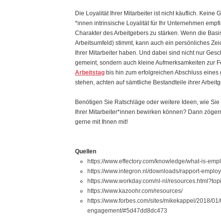
Die Loyalität Ihrer Mitarbeiter ist nicht käuflich. Kei
*innen intrinsische Loyalität für Ihr Unternehmen empf
Charakter des Arbeitgebers zu stärken. Wenn die Basi
Arbeitsumfeld) stimmt, kann auch ein persönliches Zei
Ihrer Mitarbeiter haben. Und dabei sind nicht nur G
gemeint, sondern auch kleine Aufmerksamkeiten zur 
Arbeitstag
bis hin zum erfolgreichen Abschluss eines 
stehen, achten auf sämtliche Bestandteile ihrer Arbei
Benötigen Sie Ratschläge oder weitere Ideen, wie S
Ihrer Mitarbeiter*innen bewirken können? Dann zöger
gerne mit Ihnen mit!
Quellen
https://www.effectory.com/knowledge/what-is-empl
https://www.integron.nl/downloads/rapport-emplo
https://www.workday.com/nl-nl/resources.html
https://www.kazoohr.com/resources/
https://www.forbes.com/sites/mikekappel/2018/01/
engagement/#5d47dd8dc473