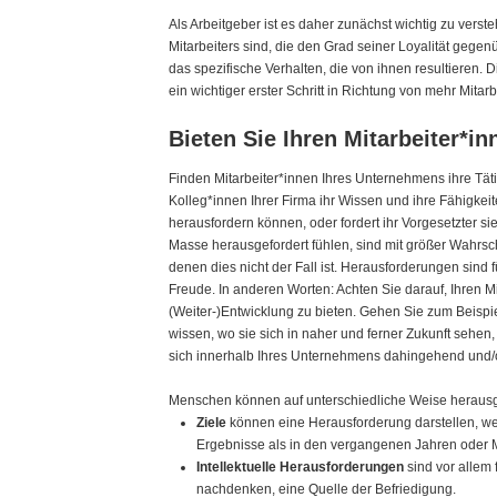
Als Arbeitgeber ist es daher zunächst wichtig zu vers
Mitarbeiters sind, die den Grad seiner Loyalität geg
das spezifische Verhalten, die von ihnen resultieren. D
ein wichtiger erster Schritt in Richtung von mehr Mita
Bieten Sie Ihren Mitarbeiter*
Finden Mitarbeiter*innen Ihres Unternehmens ihre Tä
Kolleg*innen Ihrer Firma ihr Wissen und ihre Fähigkeit
herausfordern können, oder fordert ihr Vorgesetzter s
Masse herausgefordert fühlen, sind mit größer Wahrsch
denen dies nicht der Fall ist. Herausforderungen sind
Freude. In anderen Worten: Achten Sie darauf, Ihren M
(Weiter-)Entwicklung zu bieten. Gehen Sie zum Beispiel
wissen, wo sie sich in naher und ferner Zukunft sehen
sich innerhalb Ihres Unternehmens dahingehend und/o
Menschen können auf unterschiedliche Weise herausg
Ziele
können eine Herausforderung darstellen, w
Ergebnisse als in den vergangenen Jahren oder M
Intellektuelle Herausforderungen
sind vor allem
nachdenken, eine Quelle der Befriedigung.