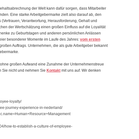
ne Gehaltsabrechnung der Welt kann dafür sorgen, dass Mitarbeiter
inden. Eine starke Arbeitgebermarke zielt also darauf ab, den
s (Vertrauen, Verantwortung, Herausforderung, Gehalt und
chen der Wertschätzung einen großen Einfluss auf die Loyalität
eschenke zu Geburtstagen und anderen persönlichen Anlässen
Feier besonderer Momente im Laufe des Jahres:
vom ersten
großen Auftrags. Unternehmen, die als gute Arbeitgeber bekannt
tgebermarke.
ie ohne großen Aufwand eine Zunahme der Unternehmenstreue
n Sie nicht und nehmen Sie
Kontakt
mit uns auf. Wir denken
oyee-loyalty/
yee-journey-experience-in-nederland/
?topic.name=Human+Resource+Management
04/how-to-establish-a-culture-of-employee-