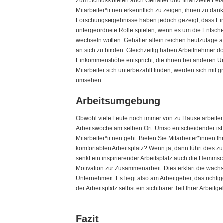
Zum Schluss bieten auch Gehälter und finanzielle Leis
Mitarbeiter*innen erkenntlich zu zeigen, ihnen zu dan
Forschungsergebnisse haben jedoch gezeigt, dass Ei
untergeordnete Rolle spielen, wenn es um die Entsche
wechseln wollen. Gehälter allein reichen heutzutage al
an sich zu binden. Gleichzeitig haben Arbeitnehmer d
Einkommenshöhe entspricht, die ihnen bei anderen U
Mitarbeiter sich unterbezahlt finden, werden sich mit g
umsehen.
Arbeitsumgebung
Obwohl viele Leute noch immer von zu Hause arbeiten, 
Arbeitswoche am selben Ort. Umso entscheidender ist 
Mitarbeiter*innen geht. Bieten Sie Mitarbeiter*innen 
komfortablen Arbeitsplatz? Wenn ja, dann führt dies zu
senkt ein inspirierender Arbeitsplatz auch die Hemms
Motivation zur Zusammenarbeit. Dies erklärt die wachs
Unternehmen. Es liegt also am Arbeitgeber, das richtige
der Arbeitsplatz selbst ein sichtbarer Teil Ihrer Arbeit
Fazit