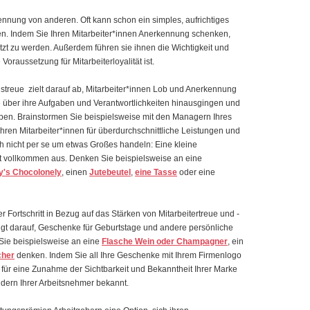
nnung von anderen. Oft kann schon ein simples, aufrichtiges
n. Indem Sie Ihren Mitarbeiter*innen Anerkennung schenken,
zt zu werden. Außerdem führen sie ihnen die Wichtigkeit und
 Voraussetzung für Mitarbeiterloyalität ist.
treue zielt darauf ab, Mitarbeiter*innen Lob und Anerkennung
 über ihre Aufgaben und Verantwortlichkeiten hinausgingen und
aben. Brainstormen Sie beispielsweise mit den Managern Ihres
hren Mitarbeiter*innen für überdurchschnittliche Leistungen und
ch nicht per se um etwas Großes handeln: Eine kleine
ht vollkommen aus. Denken Sie beispielsweise an eine
y's Chocolonely
, einen
Jutebeutel
,
eine Tasse
oder eine
r Fortschritt in Bezug auf das Stärken von Mitarbeitertreue und -
gt darauf, Geschenke für Geburtstage und andere persönliche
 Sie beispielsweise an eine
Flasche Wein oder Champagner
, ein
cher
denken. Indem Sie all Ihre Geschenke mit Ihrem Firmenlogo
für eine Zunahme der Sichtbarkeit und Bekanntheit Ihrer Marke
ldern Ihrer Arbeitsnehmer bekannt.