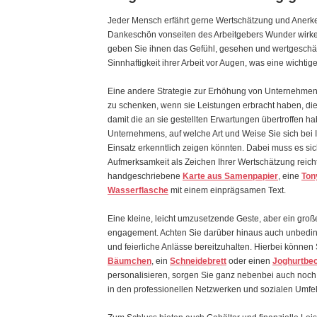
Jeder Mensch erfährt gerne Wertschätzung und Anerke
Dankeschön vonseiten des Arbeitgebers Wunder wirke
geben Sie ihnen das Gefühl, gesehen und wertgeschät
Sinnhaftigkeit ihrer Arbeit vor Augen, was eine wichtige
Eine andere Strategie zur Erhöhung von Unternehmens
zu schenken, wenn sie Leistungen erbracht haben, die
damit die an sie gestellten Erwartungen übertroffen h
Unternehmens, auf welche Art und Weise Sie sich bei I
Einsatz erkenntlich zeigen könnten. Dabei muss es si
Aufmerksamkeit als Zeichen Ihrer Wertschätzung reic
handgeschriebene
Karte aus Samenpapier
, eine
Ton
Wasserflasche
mit einem einprägsamen Text.
Eine kleine, leicht umzusetzende Geste, aber ein große
engagement. Achten Sie darüber hinaus auch unbedin
und feierliche Anlässe bereitzuhalten. Hierbei können
Bäumchen
, ein
Schneidebrett
oder einen
Joghurtbe
personalisieren, sorgen Sie ganz nebenbei auch noch 
in den professionellen Netzwerken und sozialen Umfe