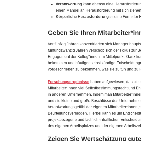
Verantwortung
kann ebenso eine Herausforderun
einen Mangel an Herausforderung mit sich ziehe
Körperliche Herausforderung
ist eine Form der 
Geben Sie Ihren Mitarbeiter*i
Vor fünfzig Jahren konzentrierten sich Manager haupts
fünfundzwanzig Jahren verschob sich der Fokus zur Be
Engagement der Kolleg*innen im Mittelpunkt. Ganz ko
bekommen und häufiger selbstständige Entscheidungen
vorgeschrieben zu bekommen, was sie zu tun und zu 
Forschungsergebnisse
haben aufgewiesen, dass die 
Mitarbeiter*innen viel Selbstbestimmungsrecht und En
in anderen Unternehmen. Indem man Mitarbeiter*innen
und sie kleine und große Beschlüsse des Unternehmensa
Verantwortungsgefühl der eigenen Mitarbeiter*innen, 
Beurteilungsvermögen. Hierbei kann es um Entscheidu
projektbezogene und fachlich-inhaltlichen Entscheidu
des eigenen Arbeitsplatzes und der eigenen Arbeitsze
Zeigen Sie Wertschätzung gute