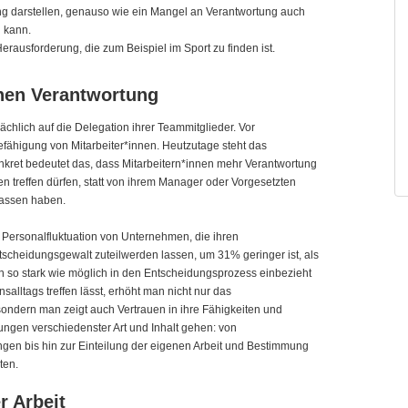
g darstellen, genauso wie ein Mangel an Verantwortung auch
n kann.
Herausforderung, die zum Beispiel im Sport zu finden ist.
nnen Verantwortung
ächlich auf die Delegation ihrer Teammitglieder. Vor
fähigung von Mitarbeiter*innen. Heutzutage steht das
nkret bedeutet das, dass Mitarbeitern*innen mehr Verantwortung
 treffen dürfen, statt von ihrem Manager oder Vorgesetzten
lassen haben.
Personalfluktuation von Unternehmen, die ihren
tscheidungsgewalt zuteilwerden lassen, um 31% geringer ist, als
 so stark wie möglich in den Entscheidungsprozess einbezieht
lltags treffen lässt, erhöht man nicht nur das
sondern man zeigt auch Vertrauen in ihre Fähigkeiten und
ngen verschiedenster Art und Inhalt gehen: von
ngen bis hin zur Einteilung der eigenen Arbeit und Bestimmung
iten.
r Arbeit