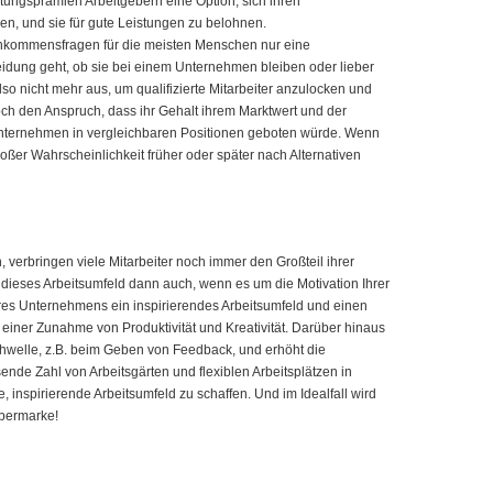
tungsprämien Arbeitgebern eine Option, sich ihren
ken, und sie für gute Leistungen zu belohnen.
nkommensfragen für die meisten Menschen nur eine
idung geht, ob sie bei einem Unternehmen bleiben oder lieber
so nicht mehr aus, um qualifizierte Mitarbeiter anzulocken und
och den Anspruch, dass ihr Gehalt ihrem Marktwert und der
nternehmen in vergleichbaren Positionen geboten würde. Wenn
roßer Wahrscheinlichkeit früher oder später nach Alternativen
verbringen viele Mitarbeiter noch immer den Großteil ihrer
dieses Arbeitsumfeld dann auch, wenn es um die Motivation Ihrer
Ihres Unternehmens ein inspirierendes Arbeitsumfeld und einen
 einer Zunahme von Produktivität und Kreativität. Darüber hinaus
chwelle, z.B. beim Geben von Feedback, und erhöht die
ende Zahl von Arbeitsgärten und flexiblen Arbeitsplätzen in
, inspirierende Arbeitsumfeld zu schaffen. Und im Idealfall wird
gebermarke!